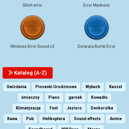
Glitch error
Error Madness
Windows Error Sound v2
Dorarara Bomb Error
Katalog (A-Z)
Gwizdania
Piosenki Urodzinowe
Wybuch
Kaszel
śmieszny
Piano
garnek
Kowadło
Klimatyzacja
Funt
Jezioro
Deskorolka
Kawa
Pub
Helikoptera
Sound effects
Anime