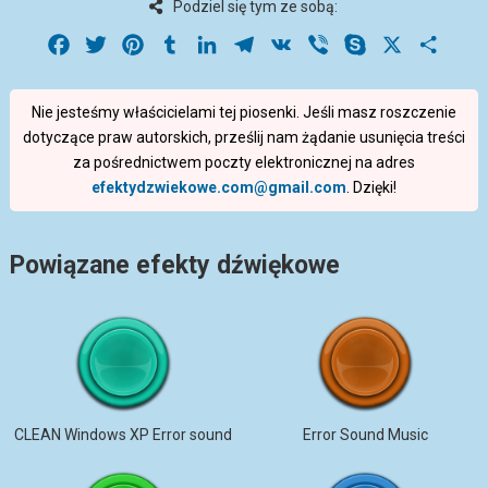
Podziel się tym ze sobą:
Facebook
Twitter
Pinterest
Tumblr
LinkedIn
Telegram
VK
Viber
Skype
X
Share
Nie jesteśmy właścicielami tej piosenki. Jeśli masz roszczenie
dotyczące praw autorskich, prześlij nam żądanie usunięcia treści
za pośrednictwem poczty elektronicznej na adres
efektydzwiekowe.com@gmail.com
. Dzięki!
Powiązane efekty dźwiękowe
CLEAN Windows XP Error sound
Error Sound Music