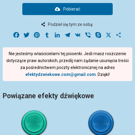
Pobierać
Podziel się tym ze sobą:
Facebook
Twitter
Pinterest
Tumblr
LinkedIn
Telegram
VK
Viber
Skype
X
Share
Nie jesteśmy właścicielami tej piosenki. Jeśli masz roszczenie
dotyczące praw autorskich, prześlij nam żądanie usunięcia treści
za pośrednictwem poczty elektronicznej na adres
efektydzwiekowe.com@gmail.com
. Dzięki!
Powiązane efekty dźwiękowe