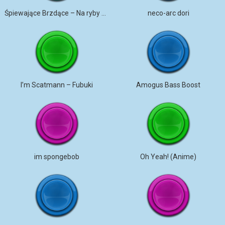
Śpiewające Brzdące – Na ryby – Piosenki dla dzieci
neco-arc dori
I’m Scatmann – Fubuki
Amogus Bass Boost
im spongebob
Oh Yeah! (Anime)