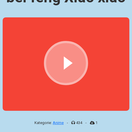
Kategorie:
Anime
-
434
-
1