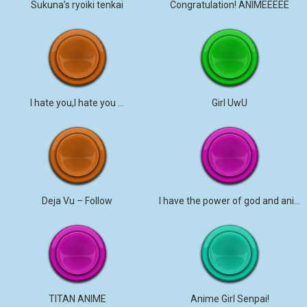
Sukuna’s ryoiki tenkai
Congratulation! ANIMEEEEE
I hate you,I hate you …
Girl UwU
Deja Vu – Follow
I have the power of god and anime
TITAN ANIME
Anime Girl Senpai!