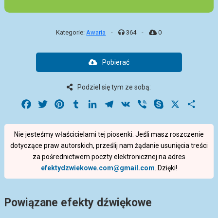
Kategorie:
Awaria
-
364
-
0
Pobierać
Podziel się tym ze sobą:
Facebook
Twitter
Pinterest
Tumblr
LinkedIn
Telegram
VK
Viber
Skype
X
Share
Nie jesteśmy właścicielami tej piosenki. Jeśli masz roszczenie
dotyczące praw autorskich, prześlij nam żądanie usunięcia treści
za pośrednictwem poczty elektronicznej na adres
efektydzwiekowe.com@gmail.com
. Dzięki!
Powiązane efekty dźwiękowe