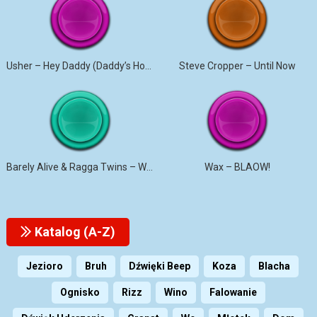
Usher – Hey Daddy (Daddy’s Home)
Steve Cropper – Until Now
Barely Alive & Ragga Twins – We Set It
Wax – BLAOW!
Katalog (A-Z)
Jezioro
Bruh
Dźwięki Beep
Koza
Blacha
Ognisko
Rizz
Wino
Falowanie