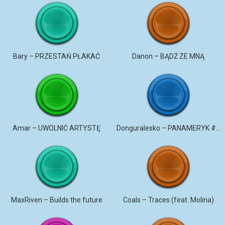
Bary – PRZESTAŃ PŁAKAĆ
Danon – BĄDŹ ZE MNĄ
Amar – UWOLNIĆ ARTYSTĘ
Donguralesko – PANAMERYK #STROMO #PANAMERYK
MaxRiven – Builds the future
Coals – Traces (feat. Molina)