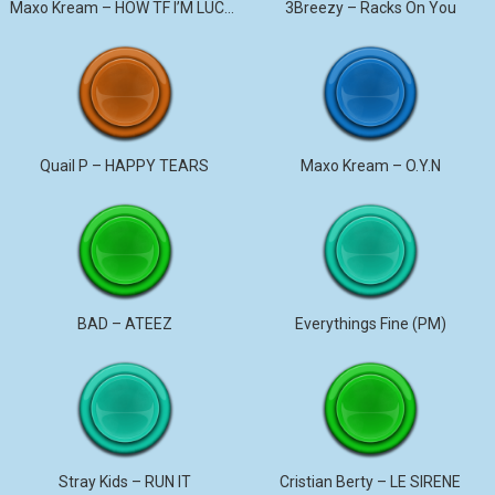
Maxo Kream – HOW TF I’M LUCKY
3Breezy – Racks On You
Quail P – HAPPY TEARS
Maxo Kream – O.Y.N
BAD – ATEEZ
Everythings Fine (PM)
Stray Kids – RUN IT
Cristian Berty – LE SIRENE