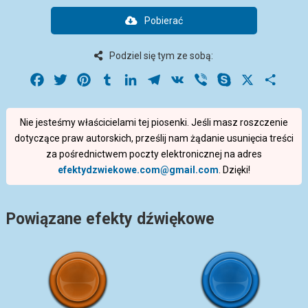
Pobierać
Podziel się tym ze sobą:
Facebook
Twitter
Pinterest
Tumblr
LinkedIn
Telegram
VK
Viber
Skype
X
Share
Nie jesteśmy właścicielami tej piosenki. Jeśli masz roszczenie
dotyczące praw autorskich, prześlij nam żądanie usunięcia treści
za pośrednictwem poczty elektronicznej na adres
efektydzwiekowe.com@gmail.com
. Dzięki!
Powiązane efekty dźwiękowe