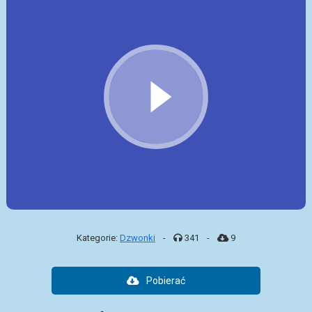
Kategorie:
Dzwonki
-
341
-
9
Pobierać