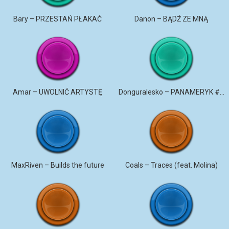
Bary – PRZESTAŃ PŁAKAĆ
Danon – BĄDŹ ZE MNĄ
Amar – UWOLNIĆ ARTYSTĘ
Donguralesko – PANAMERYK #STROMO #PANAMERYK
MaxRiven – Builds the future
Coals – Traces (feat. Molina)