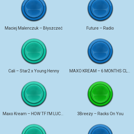
Maciej Malenczuk – Błyszczeć
Future – Radio
Cali – Star2 x Young Henny
MAXO KREAM – 6 MONTHS CLEAN
Maxo Kream – HOW TF I’M LUCKY
3Breezy – Racks On You