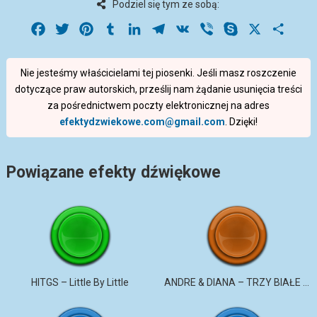
Podziel się tym ze sobą:
Facebook
Twitter
Pinterest
Tumblr
LinkedIn
Telegram
VK
Viber
Skype
X
Share
Nie jesteśmy właścicielami tej piosenki. Jeśli masz roszczenie
dotyczące praw autorskich, prześlij nam żądanie usunięcia treści
za pośrednictwem poczty elektronicznej na adres
efektydzwiekowe.com@gmail.com
. Dzięki!
Powiązane efekty dźwiękowe
HITGS – Little By Little
ANDRE & DIANA – TRZY BIAŁE RÓŻE