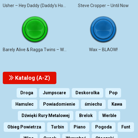
Usher – Hey Daddy (Daddy’s Home)
Steve Cropper – Until Now
Barely Alive & Ragga Twins – We Set It
Wax – BLAOW!
Katalog (A-Z)
Droga
Jumpscare
Deskorolka
Pop
Hamulec
Powiadomienie
śmiechu
Kawa
Dźwięki Rury Metalowej
Brelok
Werble
Obieg Powietrza
Turbin
Piano
Pogoda
Funt