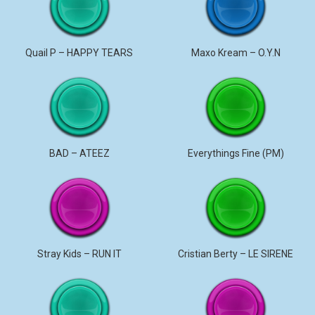
Quail P – HAPPY TEARS
Maxo Kream – O.Y.N
BAD – ATEEZ
Everythings Fine (PM)
Stray Kids – RUN IT
Cristian Berty – LE SIRENE