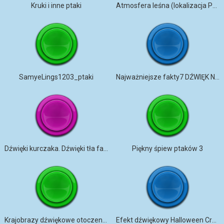
Kruki i inne ptaki
Atmosfera leśna (lokalizacja Polska)
SamyeLings1203_ptaki
Najważniejsze fakty7 DŹWIĘK NATURY 1
Dźwięki kurczaka. Dźwięki tła farmy, dźwięki otoczenia
Piękny śpiew ptaków 3
Krajobrazy dźwiękowe otoczenia 004 (atmosfera kosmiczna)
Efekt dźwiękowy Halloween Crow Craw