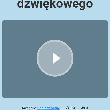
dźwiękowego
Kategorie:
Odgłosy Wrony
-
364
-
0