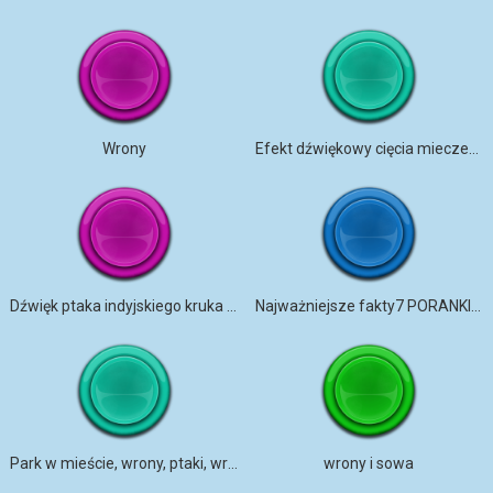
Wrony
Efekt dźwiękowy cięcia mieczem w grze fantasy (Wesprzyj mnie na Patreonie)
Dźwięk ptaka indyjskiego kruka / wołanie ptaka
Najważniejsze fakty7 PORANKI Z DŹWIĘKAMI NATURY
Park w mieście, wrony, ptaki, wrony wiosną
wrony i sowa