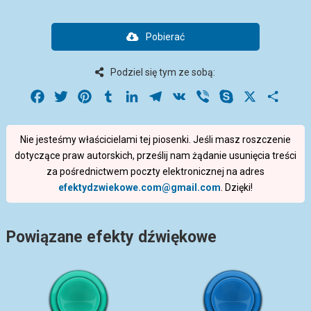
Pobierać
Podziel się tym ze sobą:
Facebook
Twitter
Pinterest
Tumblr
LinkedIn
Telegram
VK
Viber
Skype
X
Share
Nie jesteśmy właścicielami tej piosenki. Jeśli masz roszczenie
dotyczące praw autorskich, prześlij nam żądanie usunięcia treści
za pośrednictwem poczty elektronicznej na adres
efektydzwiekowe.com@gmail.com
. Dzięki!
Powiązane efekty dźwiękowe