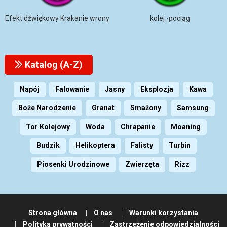
Efekt dźwiękowy Krakanie wrony
kolej -pociąg
Katalog (A-Z)
Napój
Falowanie
Jasny
Eksplozja
Kawa
Boże Narodzenie
Granat
Smażony
Samsung
Tor Kolejowy
Woda
Chrapanie
Moaning
Budzik
Helikoptera
Falisty
Turbin
Piosenki Urodzinowe
Zwierzęta
Rizz
Strona główna
O nas
Warunki korzystania
Polityka prywatności
Zastrzeżenie odpowiedzialności