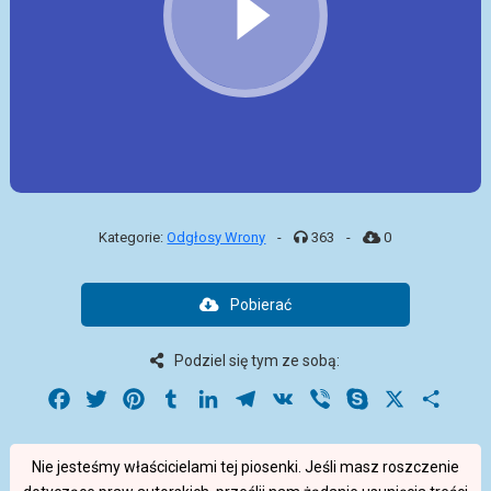
Kategorie:
Odgłosy Wrony
-
363
-
0
Pobierać
Podziel się tym ze sobą:
Facebook
Twitter
Pinterest
Tumblr
LinkedIn
Telegram
VK
Viber
Skype
X
Share
Nie jesteśmy właścicielami tej piosenki. Jeśli masz roszczenie