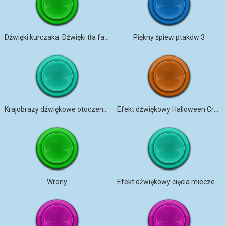
Dźwięki kurczaka. Dźwięki tła farmy, dźwięki otoczenia
Piękny śpiew ptaków 3
Krajobrazy dźwiękowe otoczenia 004 (atmosfera kosmiczna)
Efekt dźwiękowy Halloween Crow Craw
Wrony
Efekt dźwiękowy cięcia mieczem w grze fantasy (Wesprzyj mnie na Patreonie)