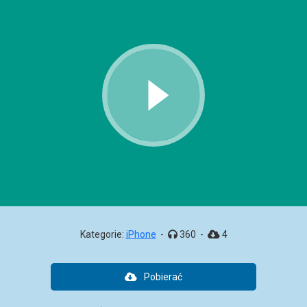
Kategorie:
iPhone
-
360
-
4
Pobierać