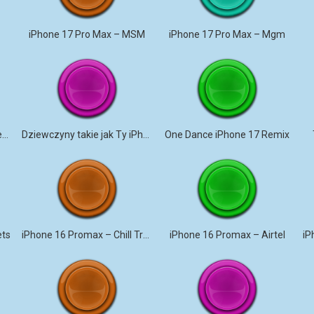
iPhone 17 Pro Max – MSM
iPhone 17 Pro Max – Mgm
Dusk Till Dawn iPhone 17 remix
Dziewczyny takie jak Ty iPhone 17 Pro Max
One Dance iPhone 17 Remix
ets
iPhone 16 Promax – Chill Trap
iPhone 16 Promax – Airtel