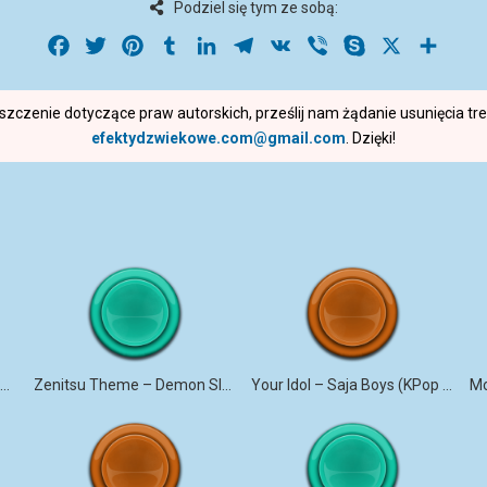
Podziel się tym ze sobą:
Facebook
Twitter
Pinterest
Tumblr
LinkedIn
Telegram
VK
Viber
Skype
X
Share
roszczenie dotyczące praw autorskich, prześlij nam żądanie usunięcia t
efektydzwiekowe.com@gmail.com
. Dzięki!
Soda Pop – KPop Demon Hunters (Marimba)
Zenitsu Theme – Demon Slayer (Marimba)
Your Idol – Saja Boys (KPop Demon Hunters iPhone)