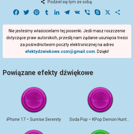
Podziel się tym ze sobą:
Facebook
Twitter
Pinterest
Tumblr
LinkedIn
Telegram
VK
Viber
Skype
X
Share
Nie jesteśmy właścicielami tej piosenki. Jeśli masz roszczenie
dotyczące praw autorskich, prześlij nam żądanie usunięcia treści
za pośrednictwem poczty elektronicznej na adres
efektydzwiekowe.com@gmail.com
. Dzięki!
Powiązane efekty dźwiękowe
iPhone 17 – Sunrise Serenity
Soda Pop – KPop Demon Hunters (Marimba)