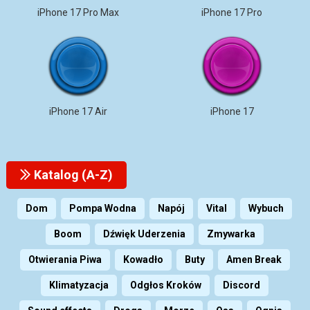
iPhone 17 Pro Max
iPhone 17 Pro
iPhone 17 Air
iPhone 17
Katalog (A-Z)
Dom
Pompa Wodna
Napój
Vital
Wybuch
Boom
Dźwięk Uderzenia
Zmywarka
Otwierania Piwa
Kowadło
Buty
Amen Break
Klimatyzacja
Odgłos Kroków
Discord