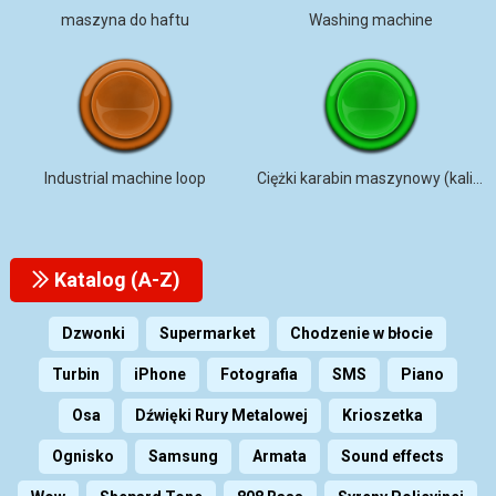
maszyna do haftu
Washing machine
Industrial machine loop
Ciężki karabin maszynowy (kaliber .)
Katalog (A-Z)
Dzwonki
Supermarket
Chodzenie w błocie
Turbin
iPhone
Fotografia
SMS
Piano
Osa
Dźwięki Rury Metalowej
Krioszetka
Ognisko
Samsung
Armata
Sound effects