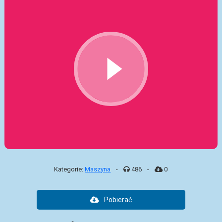
Kategorie:
Maszyna
-
486
-
0
Pobierać