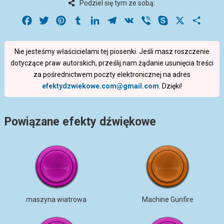
Podziel się tym ze sobą:
Facebook
Twitter
Pinterest
Tumblr
LinkedIn
Telegram
VK
Viber
Skype
X
Share
Nie jesteśmy właścicielami tej piosenki. Jeśli masz roszczenie
dotyczące praw autorskich, prześlij nam żądanie usunięcia treści
za pośrednictwem poczty elektronicznej na adres
efektydzwiekowe.com@gmail.com
. Dzięki!
Powiązane efekty dźwiękowe
maszyna wiatrowa
Machine Gunfire