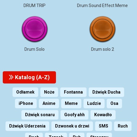
DRUM TRIP
Drum Sound Effect Meme
Drum Solo
Drum solo 2
Katalog (A-Z)
Odłamek
Noże
Fontanna
Dźwięk Ducha
iPhone
Anime
Meme
Ludzie
Osa
Dźwięk sonaru
Goofy ahh
Kowadło
Dźwięk Uderzenia
Dzwonek u drzwi
SMS
Ruch