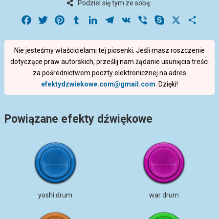
Podziel się tym ze sobą:
Facebook
Twitter
Pinterest
Tumblr
LinkedIn
Telegram
VK
Viber
Skype
X
Share
Nie jesteśmy właścicielami tej piosenki. Jeśli masz roszczenie
dotyczące praw autorskich, prześlij nam żądanie usunięcia treści
za pośrednictwem poczty elektronicznej na adres
efektydzwiekowe.com@gmail.com
. Dzięki!
Powiązane efekty dźwiękowe
yoshi drum
war drum