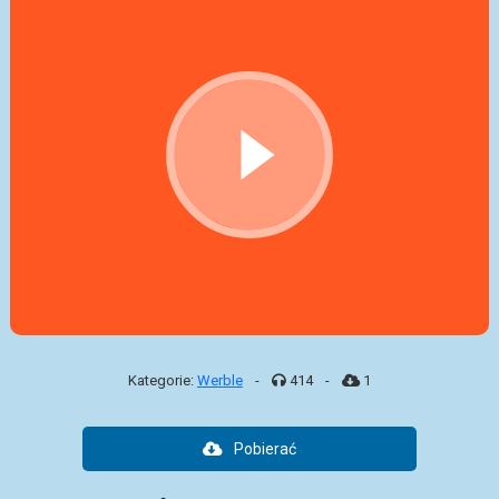
Kategorie:
Werble
-
414
-
1
Pobierać