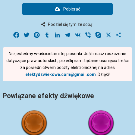
Pobierać
Podziel się tym ze sobą:
Facebook
Twitter
Pinterest
Tumblr
LinkedIn
Telegram
VK
Viber
Skype
X
Share
Nie jesteśmy właścicielami tej piosenki. Jeśli masz roszczenie
dotyczące praw autorskich, prześlij nam żądanie usunięcia treści
za pośrednictwem poczty elektronicznej na adres
efektydzwiekowe.com@gmail.com
. Dzięki!
Powiązane efekty dźwiękowe