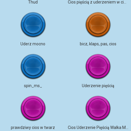
Thud
Cios pięścią z uderzeniem w ciało HD
Uderz mocno
bicz, klaps, pas, cios
spin_ms_
Uderzenie pięścią
prawdziwy cios w twarz
Cios Uderzenie Pięścią Walka Mocny Uderzenie