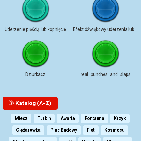
Uderzenie pięścią lub kopnięcie
Efekt dźwiękowy uderzenia lub kopnięcia
Dziurkacz
real_punches_and_slaps
Katalog (A-Z)
Miecz
Turbin
Awaria
Fontanna
Krzyk
Ciężarówka
Plac Budowy
Flet
Kosmosu