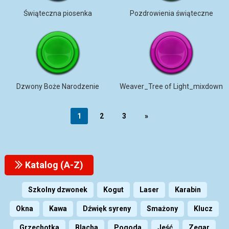
Świąteczna piosenka
Pozdrowienia świąteczne
Dzwony Boże Narodzenie
Weaver_Tree of Light_mixdown
1
2
3
»
Katalog (A-Z)
Szkolny dzwonek
Kogut
Laser
Karabin
Okna
Kawa
Dźwięk syreny
Smażony
Klucz
Grzechotka
Blacha
Pogoda
Jeść
Zegar