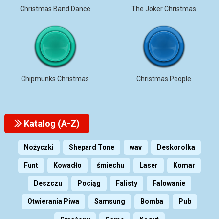
Christmas Band Dance
The Joker Christmas
Chipmunks Christmas
Christmas People
Katalog (A-Z)
Nożyczki
Shepard Tone
wav
Deskorolka
Funt
Kowadło
śmiechu
Laser
Komar
Deszczu
Pociąg
Falisty
Falowanie
Otwierania Piwa
Samsung
Bomba
Pub