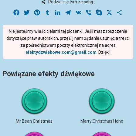
Podziel się tym ze sobą:
Facebook
Twitter
Pinterest
Tumblr
LinkedIn
Telegram
VK
Viber
Skype
X
Share
Nie jesteśmy właścicielami tej piosenki. Jeśli masz roszczenie
dotyczące praw autorskich, prześlij nam żądanie usunięcia treści
za pośrednictwem poczty elektronicznej na adres
efektydzwiekowe.com@gmail.com
. Dzięki!
Powiązane efekty dźwiękowe
Mr Bean Christmas
Marry Christmas Hoho