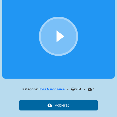
Kategorie:
Boże Narodzenie
-
254
-
1
Pobierać