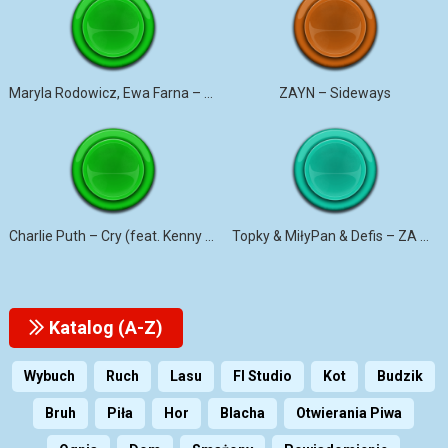
Maryla Rodowicz, Ewa Farna – Czas upływa, lat przybywa
ZAYN – Sideways
Charlie Puth – Cry (feat. Kenny G)
Topky & MiłyPan & Defis – ZA WSZYSTKO I ZA NIC
Katalog (A-Z)
Wybuch
Ruch
Lasu
Fl Studio
Kot
Budzik
Bruh
Piła
Hor
Blacha
Otwierania Piwa