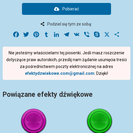
Pobierać
Podziel się tym ze sobą:
Facebook
Twitter
Pinterest
Tumblr
LinkedIn
Telegram
VK
Viber
Skype
X
Share
Nie jesteśmy właścicielami tej piosenki. Jeśli masz roszczenie
dotyczące praw autorskich, prześlij nam żądanie usunięcia treści
za pośrednictwem poczty elektronicznej na adres
efektydzwiekowe.com@gmail.com
. Dzięki!
Powiązane efekty dźwiękowe