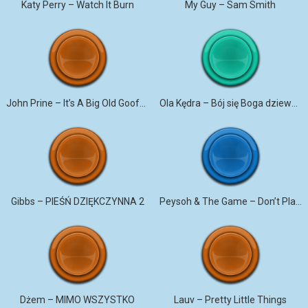
Katy Perry – Watch It Burn
My Guy – Sam Smith
John Prine – It’s A Big Old Goofy World
Ola Kędra – Bój się Boga dziewczyno
Gibbs – PIEŚŃ DZIĘKCZYNNA 2
Peysoh & The Game – Don’t Play At All
Dżem – MIMO WSZYSTKO
Lauv – Pretty Little Things