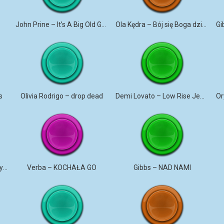
John Prine – It’s A Big Old Goofy World
Ola Kędra – Bój się Boga dziewczyno
s
Olivia Rodrigo – drop dead
Demi Lovato – Low Rise Jeans
Taylor Swift – Elizabeth Taylor
Verba – KOCHAŁA GO
Gibbs – NAD NAMI