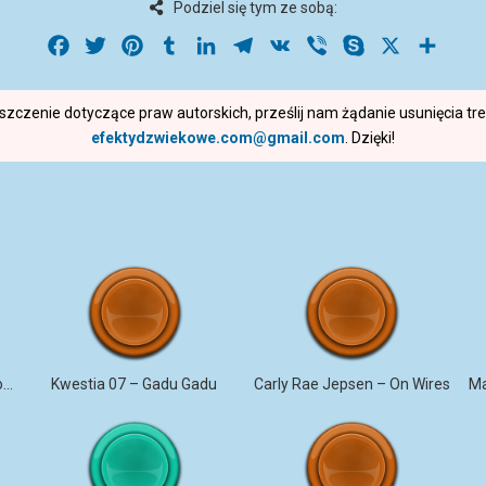
Podziel się tym ze sobą:
Facebook
Twitter
Pinterest
Tumblr
LinkedIn
Telegram
VK
Viber
Skype
X
Share
roszczenie dotyczące praw autorskich, prześlij nam żądanie usunięcia t
efektydzwiekowe.com@gmail.com
. Dzięki!
BACIARY Siedem – czerwonych róż
Kwestia 07 – Gadu Gadu
Carly Rae Jepsen – On Wires