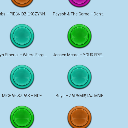
Gibbs – PIEŚŃ DZIĘKCZYNNA 2
Peysoh & The Game – Don’t Play At All
Oryn Etheriai – Where Forgiveness Began
Jensen Mcrae – YOUR FRIEND
MICHAŁ SZPAK – FIRE
Boys – ZAPAMIĘTAJ MNIE