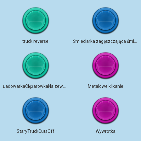
truck reverse
Śmieciarka zagęszczająca śmieci
ŁadowarkaCiężarówkaNa zewnątrzDom
Metalowe klikanie
StaryTruckCutsOff
Wywrotka