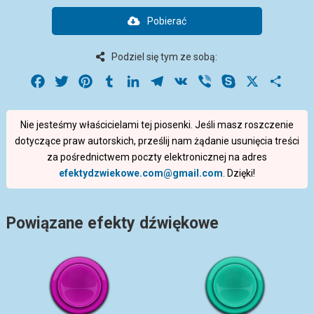
Pobierać
Podziel się tym ze sobą:
Facebook
Twitter
Pinterest
Tumblr
LinkedIn
Telegram
VK
Viber
Skype
X
Share
Nie jesteśmy właścicielami tej piosenki. Jeśli masz roszczenie
dotyczące praw autorskich, prześlij nam żądanie usunięcia treści
za pośrednictwem poczty elektronicznej na adres
efektydzwiekowe.com@gmail.com
. Dzięki!
Powiązane efekty dźwiękowe