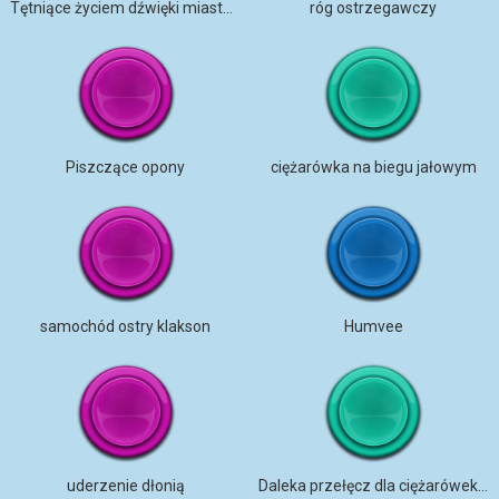
Tętniące życiem dźwięki miasta w deszczowy dzień
róg ostrzegawczy
Piszczące opony
ciężarówka na biegu jałowym
samochód ostry klakson
Humvee
uderzenie dłonią
Daleka przełęcz dla ciężarówek, środek nocy, woda, PEC am