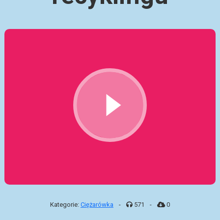
Kategorie:
Ciężarówka
-
571
-
0