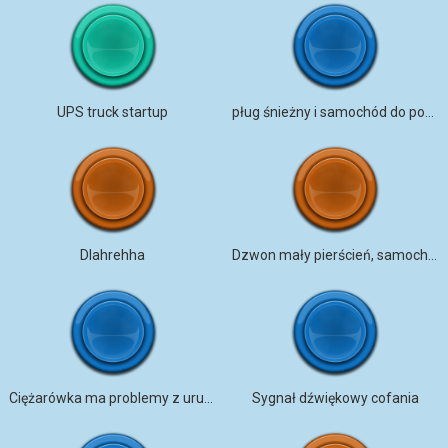
UPS truck startup
pług śnieżny i samochód do posypywania solą
DIahrehha
Dzwon mały pierścień, samochód do ostrzenia noży, silnik TORONTO
Ciężarówka ma problemy z uruchomieniem
Sygnał dźwiękowy cofania