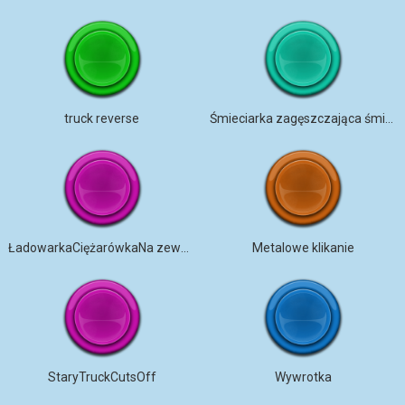
truck reverse
Śmieciarka zagęszczająca śmieci
ŁadowarkaCiężarówkaNa zewnątrzDom
Metalowe klikanie
StaryTruckCutsOff
Wywrotka