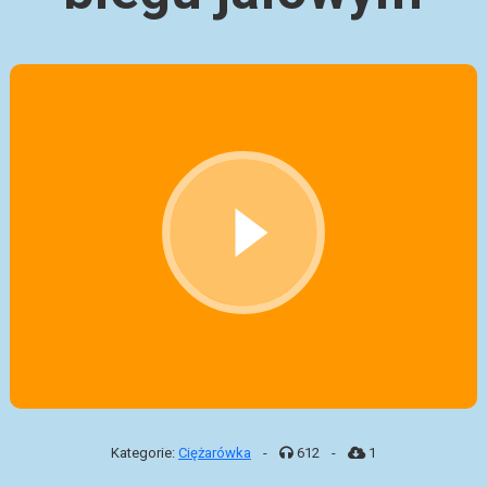
Kategorie:
Ciężarówka
-
612
-
1