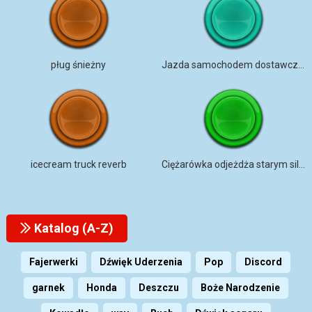
pług śnieżny
Jazda samochodem dostawczym
icecream truck reverb
Ciężarówka odjeżdża starym silnikiem ROSJA
Katalog (A-Z)
Fajerwerki
Dźwięk Uderzenia
Pop
Discord
garnek
Honda
Deszczu
Boże Narodzenie