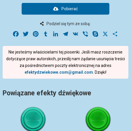
Pobierać
Podziel się tym ze sobą:
Facebook
Twitter
Pinterest
Tumblr
LinkedIn
Telegram
VK
Viber
Skype
X
Share
Nie jesteśmy właścicielami tej piosenki. Jeśli masz roszczenie
dotyczące praw autorskich, prześlij nam żądanie usunięcia treści
za pośrednictwem poczty elektronicznej na adres
efektydzwiekowe.com@gmail.com
. Dzięki!
Powiązane efekty dźwiękowe