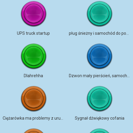
UPS truck startup
pług śnieżny i samochód do posypywania solą
DIahrehha
Dzwon mały pierścień, samochód do ostrzenia noży, silnik TORONTO
Ciężarówka ma problemy z uruchomieniem
Sygnał dźwiękowy cofania