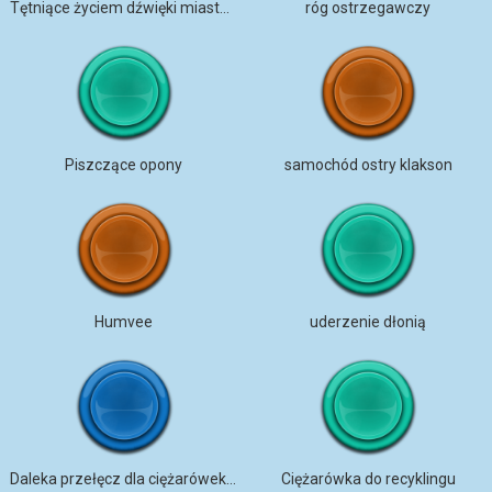
Tętniące życiem dźwięki miasta w deszczowy dzień
róg ostrzegawczy
Piszczące opony
samochód ostry klakson
Humvee
uderzenie dłonią
Daleka przełęcz dla ciężarówek, środek nocy, woda, PEC am
Ciężarówka do recyklingu