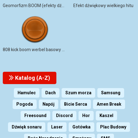
Geomorfizm BOOM (efekty dźwiękowe zwiastuna kinowego)
Efekt dźwiękowy wielkiego hitu
808 kick boom werbel basowy hi hat roll
Katalog (A-Z)
Hamulec
Dach
Szum morza
Samsung
Pogoda
Napój
Bicie Serca
Amen Break
Freesound
Discord
Hor
Kaszel
Dźwięk sonaru
Laser
Gotówka
Plac Budowy