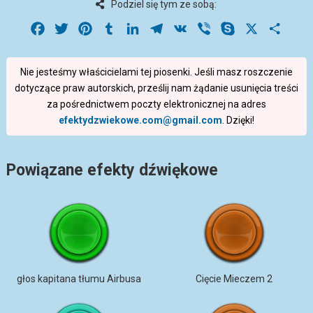
Podziel się tym ze sobą:
Facebook
Twitter
Pinterest
Tumblr
LinkedIn
Telegram
VK
Viber
Skype
X
Share
Nie jesteśmy właścicielami tej piosenki. Jeśli masz roszczenie
dotyczące praw autorskich, prześlij nam żądanie usunięcia treści
za pośrednictwem poczty elektronicznej na adres
efektydzwiekowe.com@gmail.com
. Dzięki!
Powiązane efekty dźwiękowe
głos kapitana tłumu Airbusa
Cięcie Mieczem 2