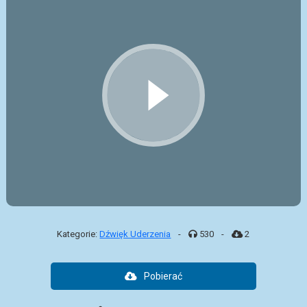
Kategorie:
Dźwięk Uderzenia
-
530
-
2
Pobierać