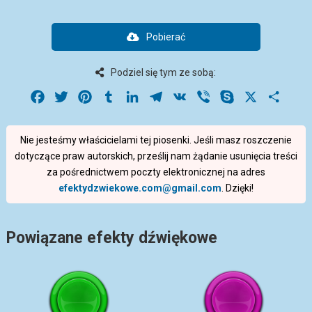
Pobierać
Podziel się tym ze sobą:
Facebook
Twitter
Pinterest
Tumblr
LinkedIn
Telegram
VK
Viber
Skype
X
Share
Nie jesteśmy właścicielami tej piosenki. Jeśli masz roszczenie
dotyczące praw autorskich, prześlij nam żądanie usunięcia treści
za pośrednictwem poczty elektronicznej na adres
efektydzwiekowe.com@gmail.com
. Dzięki!
Powiązane efekty dźwiękowe