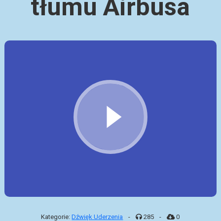
tłumu Airbusa
Kategorie:
Dźwięk Uderzenia
-
285
-
0