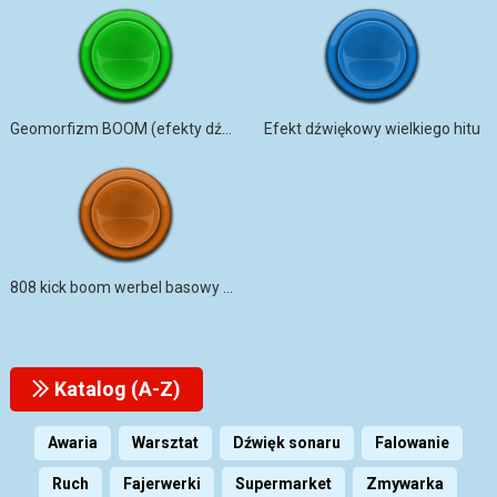
Geomorfizm BOOM (efekty dźwiękowe zwiastuna kinowego)
Efekt dźwiękowy wielkiego hitu
808 kick boom werbel basowy hi hat roll
Katalog (A-Z)
Awaria
Warsztat
Dźwięk sonaru
Falowanie
Ruch
Fajerwerki
Supermarket
Zmywarka