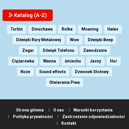
Katalog (A-Z)
Turbin
Dmuchawa
Rolka
Moaning
Hałas
Dźwięki Rury Metalowej
Wow
Dźwięki Beep
Zegar
Dźwięk Telefonu
Zawodzenie
Ciężarówka
Wanna
śmiechu
Jasny
Hor
Noże
Sound effects
Dzwonek Stołowy
Otwierania Piwa
Strona główna
O nas
Warunki korzystania
Polityka prywatności
Zastrzeżenie odpowiedzialności
Kontakt