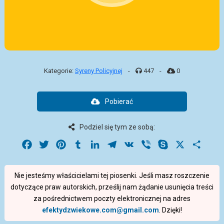
Kategorie:
Syreny Policyjnej
-
447
-
0
Pobierać
Podziel się tym ze sobą:
Facebook
Twitter
Pinterest
Tumblr
LinkedIn
Telegram
VK
Viber
Skype
X
Share
Nie jesteśmy właścicielami tej piosenki. Jeśli masz roszczenie
dotyczące praw autorskich, prześlij nam żądanie usunięcia treści
za pośrednictwem poczty elektronicznej na adres
efektydzwiekowe.com@gmail.com
. Dzięki!