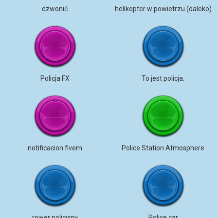
dzwonić
helikopter w powietrzu (daleko)
Policja FX
To jest policja.
notificacion fivem
Police Station Atmosphere
rower policyjny
Police car