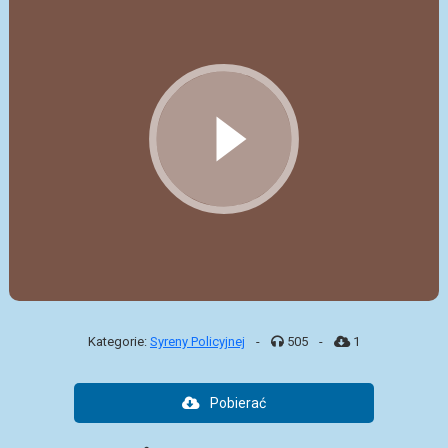
Kategorie:
Syreny Policyjnej
-
505
-
1
Pobierać