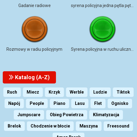
Gadanie radiowe
syrena policyjna jedna pętla pętla zdolna
Rozmowy w radiu policyjnym
Syrena policyjna w ruchu ulicznym
Katalog (A-Z)
Ruch
Miecz
Krzyk
Werble
Ludzie
Tiktok
Napój
People
Piano
Lasu
Flet
Ognisko
Jumpscare
Obieg Powietrza
Klimatyzacja
Brelok
Chodzenie w błocie
Maszyna
Freesound