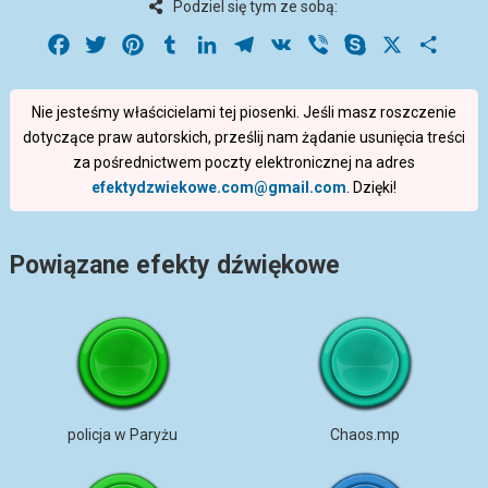
Podziel się tym ze sobą:
Facebook
Twitter
Pinterest
Tumblr
LinkedIn
Telegram
VK
Viber
Skype
X
Share
Nie jesteśmy właścicielami tej piosenki. Jeśli masz roszczenie
dotyczące praw autorskich, prześlij nam żądanie usunięcia treści
za pośrednictwem poczty elektronicznej na adres
efektydzwiekowe.com@gmail.com
. Dzięki!
Powiązane efekty dźwiękowe
policja w Paryżu
Chaos.mp