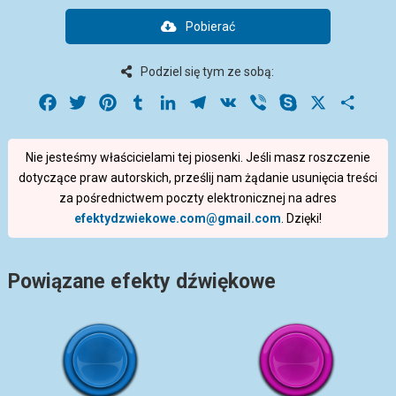
Pobierać
Podziel się tym ze sobą:
Facebook
Twitter
Pinterest
Tumblr
LinkedIn
Telegram
VK
Viber
Skype
X
Share
Nie jesteśmy właścicielami tej piosenki. Jeśli masz roszczenie
dotyczące praw autorskich, prześlij nam żądanie usunięcia treści
za pośrednictwem poczty elektronicznej na adres
efektydzwiekowe.com@gmail.com
. Dzięki!
Powiązane efekty dźwiękowe