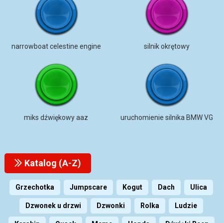
narrowboat celestine engine
silnik okrętowy
miks dźwiękowy aaz
uruchomienie silnika BMW VG
Katalog (A-Z)
Grzechotka
Jumpscare
Kogut
Dach
Ulica
Dzwonek u drzwi
Dzwonki
Rolka
Ludzie