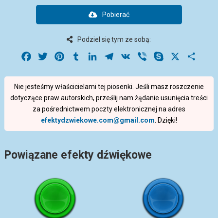
Pobierać
Podziel się tym ze sobą:
Facebook
Twitter
Pinterest
Tumblr
LinkedIn
Telegram
VK
Viber
Skype
X
Share
Nie jesteśmy właścicielami tej piosenki. Jeśli masz roszczenie
dotyczące praw autorskich, prześlij nam żądanie usunięcia treści
za pośrednictwem poczty elektronicznej na adres
efektydzwiekowe.com@gmail.com
. Dzięki!
Powiązane efekty dźwiękowe