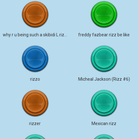
why r u being such a skibidi L rizz gyatt
freddy fazbear rizz be like
rizzo
Micheal Jackson (Rizz #6)
rizzer
Mexican rizz