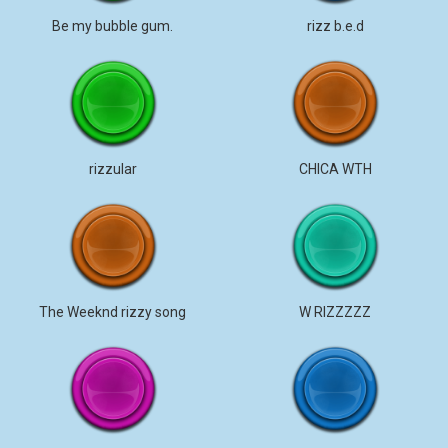
Be my bubble gum.
rizz b.e.d
rizzular
CHICA WTH
The Weeknd rizzy song
W RIZZZZZ