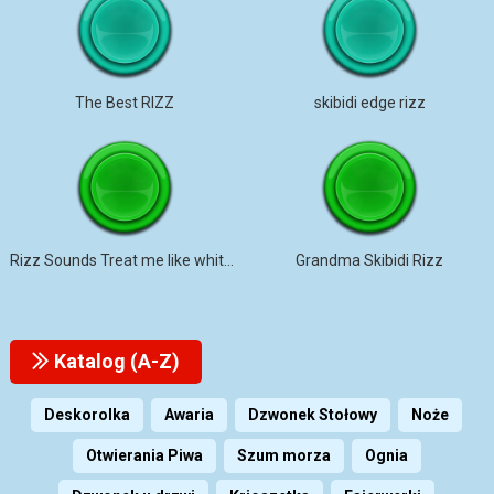
The Best RIZZ
skibidi edge rizz
Rizz Sounds Treat me like white T
Grandma Skibidi Rizz
Katalog (A-Z)
Deskorolka
Awaria
Dzwonek Stołowy
Noże
Otwierania Piwa
Szum morza
Ognia