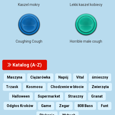
Kaszel mokry
Lekki kaszel kobiecy
Coughing Cough
Horrible male cough
Katalog (A-Z)
Maszyna
Ciężarówka
Napój
Vital
śmieszny
Trzask
Kosmosu
Chodzenie w błocie
Zwierzęta
Halloween
Supermarket
Straszny
Granat
Odgłos Kroków
Game
Zegar
808 Bass
Funt