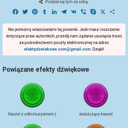
Podziel się tym ze sobą:
Facebook
Twitter
Pinterest
Tumblr
LinkedIn
Telegram
VK
Viber
Skype
X
Share
Nie jesteśmy właścicielami tej piosenki. Jeśli masz roszczenie
dotyczące praw autorskich, prześlij nam żądanie usunięcia treści
za pośrednictwem poczty elektronicznej na adres
efektydzwiekowe.com@gmail.com
. Dzięki!
Powiązane efekty dźwiękowe
Kaszel z odkrztuszaniem (
świszczący kaszel