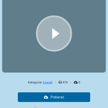
Kategorie:
Kaszel
-
474
-
0
Pobierać