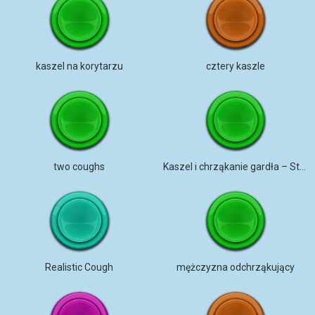
kaszel na korytarzu
cztery kaszle
two coughs
Kaszel i chrząkanie gardła – Stereo
Realistic Cough
mężczyzna odchrząkujący