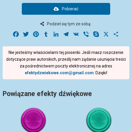
Pobierać
Podziel się tym ze sobą:
Facebook
Twitter
Pinterest
Tumblr
LinkedIn
Telegram
VK
Viber
Skype
X
Share
Nie jesteśmy właścicielami tej piosenki. Jeśli masz roszczenie
dotyczące praw autorskich, prześlij nam żądanie usunięcia treści
za pośrednictwem poczty elektronicznej na adres
efektydzwiekowe.com@gmail.com
. Dzięki!
Powiązane efekty dźwiękowe