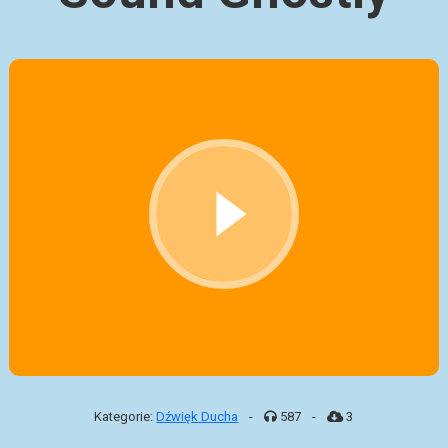
Kategorie:
Dźwięk Ducha
-
587
-
3