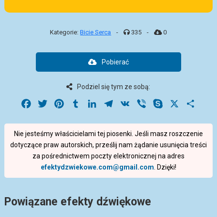
Kategorie:
Bicie Serca
-
335
-
0
Pobierać
Podziel się tym ze sobą:
Facebook
Twitter
Pinterest
Tumblr
LinkedIn
Telegram
VK
Viber
Skype
X
Share
Nie jesteśmy właścicielami tej piosenki. Jeśli masz roszczenie
dotyczące praw autorskich, prześlij nam żądanie usunięcia treści
za pośrednictwem poczty elektronicznej na adres
efektydzwiekowe.com@gmail.com
. Dzięki!
Powiązane efekty dźwiękowe