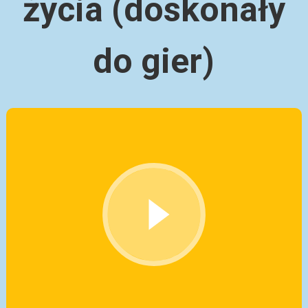
życia (doskonały
do ​​gier)