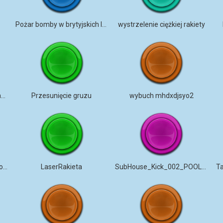
a
Pożar bomby w brytyjskich lasach
wystrzelenie ciężkiej rakiety
bomba dźwiękowa zamykania drzwi
Przesunięcie gruzu
wybuch mhdxdjsyo2
OGROMNA I GŁOŚNA eksplozja
LaserRakieta
SubHouse_Kick_002_POOLOTRONIX
T