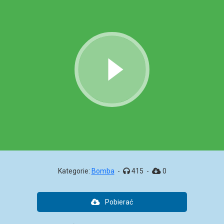
Kategorie:
Bomba
-
415
-
0
Pobierać