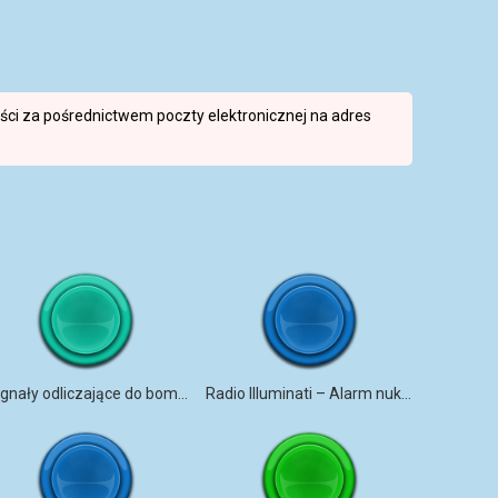
reści za pośrednictwem poczty elektronicznej na adres
Sygnały odliczające do bomby
Radio Illuminati – Alarm nuklearny