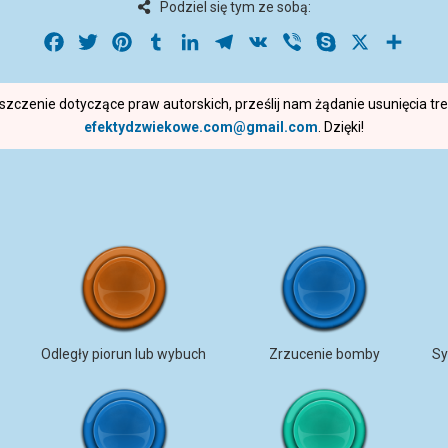
Podziel się tym ze sobą:
Facebook
Twitter
Pinterest
Tumblr
LinkedIn
Telegram
VK
Viber
Skype
X
Share
roszczenie dotyczące praw autorskich, prześlij nam żądanie usunięcia t
efektydzwiekowe.com@gmail.com
. Dzięki!
Odległy piorun lub wybuch
Zrzucenie bomby