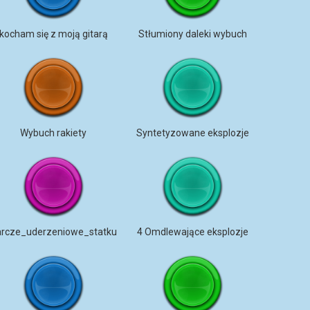
kocham się z moją gitarą
Stłumiony daleki wybuch
Wybuch rakiety
Syntetyzowane eksplozje
arcze_uderzeniowe_statku
4 Omdlewające eksplozje