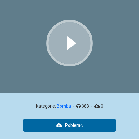
Kategorie:
Bomba
-
383
-
0
Pobierać