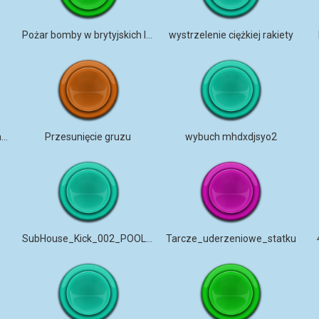
a
Pożar bomby w brytyjskich lasach
wystrzelenie ciężkiej rakiety
bomba dźwiękowa zamykania drzwi
Przesunięcie gruzu
wybuch mhdxdjsyo2
SubHouse_Kick_002_POOLOTRONIX
Tarcze_uderzeniowe_statku