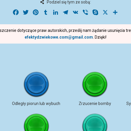
Podziel się tym ze sobą:
Facebook
Twitter
Pinterest
Tumblr
LinkedIn
Telegram
VK
Viber
Skype
X
Share
roszczenie dotyczące praw autorskich, prześlij nam żądanie usunięcia t
efektydzwiekowe.com@gmail.com
. Dzięki!
Odległy piorun lub wybuch
Zrzucenie bomby