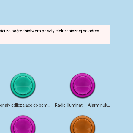
reści za pośrednictwem poczty elektronicznej na adres
Sygnały odliczające do bomby
Radio Illuminati – Alarm nuklearny