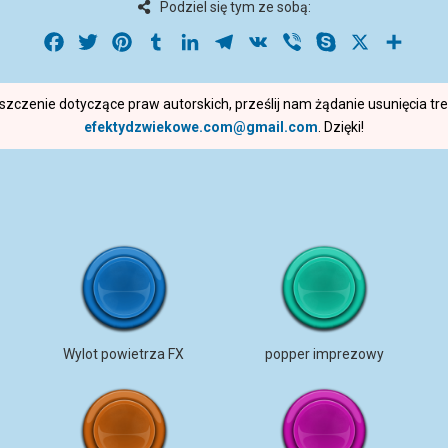
Podziel się tym ze sobą:
Facebook
Twitter
Pinterest
Tumblr
LinkedIn
Telegram
VK
Viber
Skype
X
Share
roszczenie dotyczące praw autorskich, prześlij nam żądanie usunięcia t
efektydzwiekowe.com@gmail.com
. Dzięki!
Wylot powietrza FX
popper imprezowy