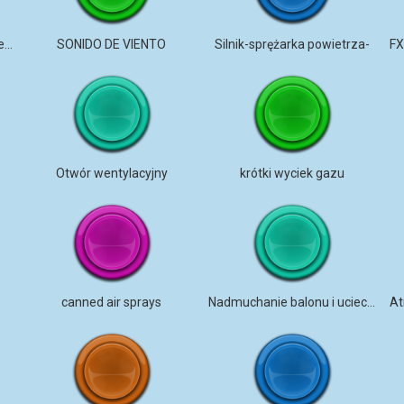
Rzut papierem w powietrze (fuler)
SONIDO DE VIENTO
Silnik-sprężarka powietrza-
Otwór wentylacyjny
krótki wyciek gazu
canned air sprays
Nadmuchanie balonu i ucieczka powietrza