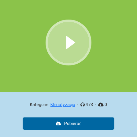
Kategorie:
Klimatyzacja
-
473
-
0
Pobierać