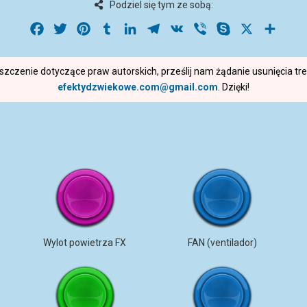
Podziel się tym ze sobą:
Facebook
Twitter
Pinterest
Tumblr
LinkedIn
Telegram
VK
Viber
Skype
X
Share
roszczenie dotyczące praw autorskich, prześlij nam żądanie usunięcia t
efektydzwiekowe.com@gmail.com
. Dzięki!
Wylot powietrza FX
FAN (ventilador)