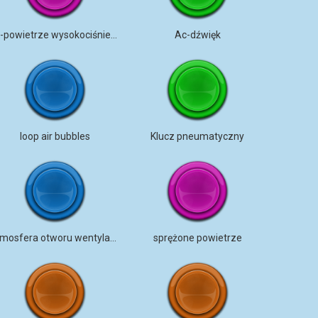
FX-powietrze wysokociśnieniowe-
Ac-dźwięk
loop air bubbles
Klucz pneumatyczny
Atmosfera otworu wentylacyjnego
sprężone powietrze