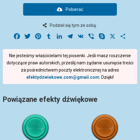
Pobierać
Podziel się tym ze sobą:
Facebook
Twitter
Pinterest
Tumblr
LinkedIn
Telegram
VK
Viber
Skype
X
Share
Nie jesteśmy właścicielami tej piosenki. Jeśli masz roszczenie
dotyczące praw autorskich, prześlij nam żądanie usunięcia treści
za pośrednictwem poczty elektronicznej na adres
efektydzwiekowe.com@gmail.com
. Dzięki!
Powiązane efekty dźwiękowe