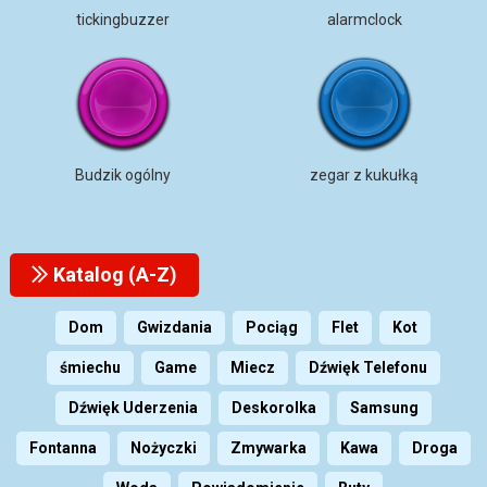
tickingbuzzer
alarmclock
Budzik ogólny
zegar z kukułką
Katalog (A-Z)
Dom
Gwizdania
Pociąg
Flet
Kot
śmiechu
Game
Miecz
Dźwięk Telefonu
Dźwięk Uderzenia
Deskorolka
Samsung
Fontanna
Nożyczki
Zmywarka
Kawa
Droga