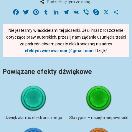
Podziel się tym ze sobą:
Facebook
Twitter
Pinterest
Tumblr
LinkedIn
Telegram
VK
Viber
Skype
X
Share
Nie jesteśmy właścicielami tej piosenki. Jeśli masz roszczenie
dotyczące praw autorskich, prześlij nam żądanie usunięcia treści
za pośrednictwem poczty elektronicznej na adres
efektydzwiekowe.com@gmail.com
. Dzięki!
Powiązane efekty dźwiękowe
dźwięk alarmu elektronicznego
Skrzypce – napięta niepewność