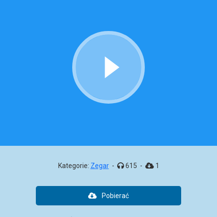
Kategorie:
Zegar
-
615
-
1
Pobierać