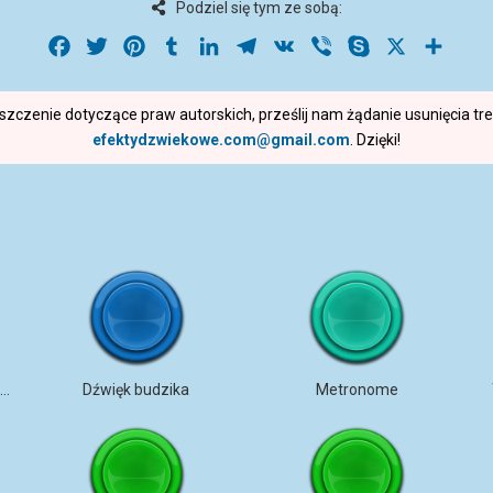
Podziel się tym ze sobą:
Facebook
Twitter
Pinterest
Tumblr
LinkedIn
Telegram
VK
Viber
Skype
X
Share
roszczenie dotyczące praw autorskich, prześlij nam żądanie usunięcia t
efektydzwiekowe.com@gmail.com
. Dzięki!
Skrzypce – napięta niepewność
Dźwięk budzika
Metronome