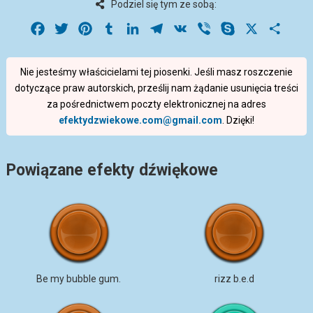
Podziel się tym ze sobą:
Facebook
Twitter
Pinterest
Tumblr
LinkedIn
Telegram
VK
Viber
Skype
X
Share
Nie jesteśmy właścicielami tej piosenki. Jeśli masz roszczenie
dotyczące praw autorskich, prześlij nam żądanie usunięcia treści
za pośrednictwem poczty elektronicznej na adres
efektydzwiekowe.com@gmail.com
. Dzięki!
Powiązane efekty dźwiękowe
Be my bubble gum.
rizz b.e.d