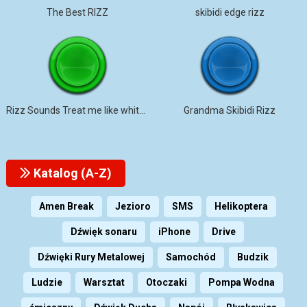
The Best RIZZ
skibidi edge rizz
Rizz Sounds Treat me like white T
Grandma Skibidi Rizz
Katalog (A-Z)
Amen Break
Jezioro
SMS
Helikoptera
Dźwięk sonaru
iPhone
Drive
Dźwięki Rury Metalowej
Samochód
Budzik
Ludzie
Warsztat
Otoczaki
Pompa Wodna