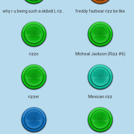
why r u being such a skibidi L rizz gyatt
freddy fazbear rizz be like
rizzo
Micheal Jackson (Rizz #6)
rizzer
Mexican rizz