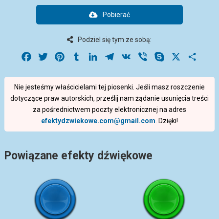
Pobierać
Podziel się tym ze sobą:
Facebook
Twitter
Pinterest
Tumblr
LinkedIn
Telegram
VK
Viber
Skype
X
Share
Nie jesteśmy właścicielami tej piosenki. Jeśli masz roszczenie
dotyczące praw autorskich, prześlij nam żądanie usunięcia treści
za pośrednictwem poczty elektronicznej na adres
efektydzwiekowe.com@gmail.com
. Dzięki!
Powiązane efekty dźwiękowe