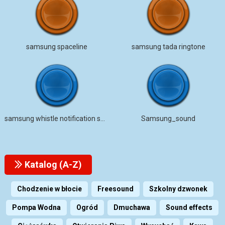
samsung spaceline
samsung tada ringtone
samsung whistle notification sound earrape
Samsung_sound
Katalog (A-Z)
Chodzenie w błocie
Freesound
Szkolny dzwonek
Pompa Wodna
Ogród
Dmuchawa
Sound effects