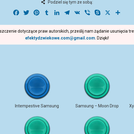
Podziel się tym ze sobą:
Facebook
Twitter
Pinterest
Tumblr
LinkedIn
Telegram
VK
Viber
Skype
X
Share
roszczenie dotyczące praw autorskich, prześlij nam żądanie usunięcia t
efektydzwiekowe.com@gmail.com
. Dzięki!
Intempestive Samsung
Samsung – Moon Drop