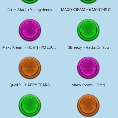
Cali – Star2 x Young Henny
MAXO KREAM – 6 MONTHS CLEAN
Maxo Kream – HOW TF I’M LUCKY
3Breezy – Racks On You
Quail P – HAPPY TEARS
Maxo Kream – O.Y.N