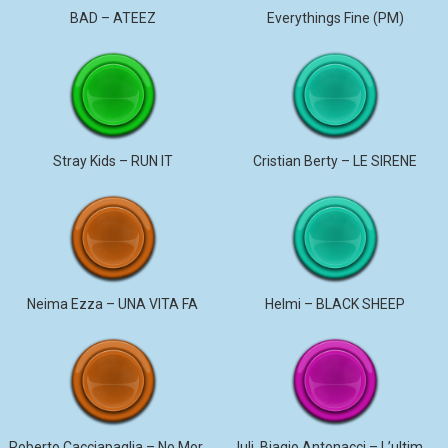
BAD – ATEEZ
Everythings Fine (PM)
Stray Kids – RUN IT
Cristian Berty – LE SIRENE
Neima Ezza – UNA VITA FA
Helmi – BLACK SHEEP
Roberto Cacciapaglia – No More Violence
Juli, Biagio Antonacci – L’ultima canzone