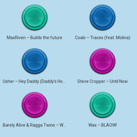
MaxRiven – Builds the future
Coals – Traces (feat. Molina)
Usher – Hey Daddy (Daddy’s Home)
Steve Cropper – Until Now
Barely Alive & Ragga Twins – We Set It
Wax – BLAOW!