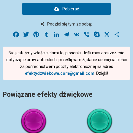
Pobierać
Podziel się tym ze sobą:
Facebook
Twitter
Pinterest
Tumblr
LinkedIn
Telegram
VK
Viber
Skype
X
Share
Nie jesteśmy właścicielami tej piosenki. Jeśli masz roszczenie
dotyczące praw autorskich, prześlij nam żądanie usunięcia treści
za pośrednictwem poczty elektronicznej na adres
efektydzwiekowe.com@gmail.com
. Dzięki!
Powiązane efekty dźwiękowe