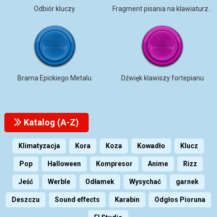
Odbiór kluczy
Fragment pisania na klawiaturze komputera mono [pętla]
Brama Epickiego Metalu
Dźwięk klawiszy fortepianu
Katalog (A-Z)
Klimatyzacja
Kora
Koza
Kowadło
Klucz
Pop
Halloween
Kompresor
Anime
Rizz
Jeść
Werble
Odłamek
Wysychać
garnek
Deszczu
Sound effects
Karabin
Odgłos Pioruna