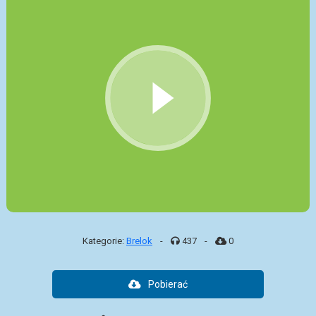
Kategorie:
Brelok
-
437
-
0
Pobierać