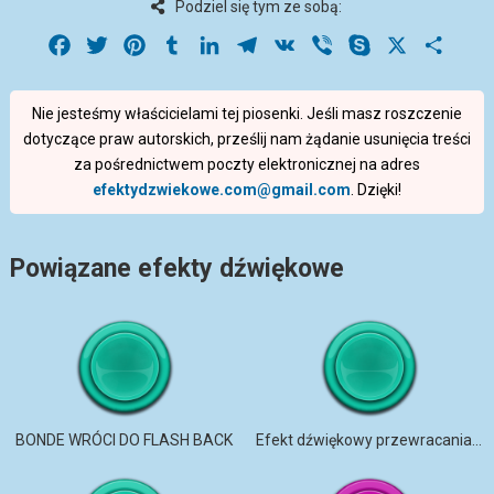
Podziel się tym ze sobą:
Facebook
Twitter
Pinterest
Tumblr
LinkedIn
Telegram
VK
Viber
Skype
X
Share
Nie jesteśmy właścicielami tej piosenki. Jeśli masz roszczenie
dotyczące praw autorskich, prześlij nam żądanie usunięcia treści
za pośrednictwem poczty elektronicznej na adres
efektydzwiekowe.com@gmail.com
. Dzięki!
Powiązane efekty dźwiękowe
BONDE WRÓCI DO FLASH BACK
Efekt dźwiękowy przewracania strony