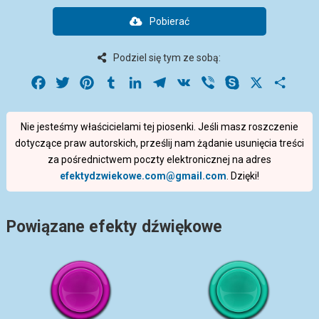
Pobierać
Podziel się tym ze sobą:
Facebook
Twitter
Pinterest
Tumblr
LinkedIn
Telegram
VK
Viber
Skype
X
Share
Nie jesteśmy właścicielami tej piosenki. Jeśli masz roszczenie
dotyczące praw autorskich, prześlij nam żądanie usunięcia treści
za pośrednictwem poczty elektronicznej na adres
efektydzwiekowe.com@gmail.com
. Dzięki!
Powiązane efekty dźwiękowe