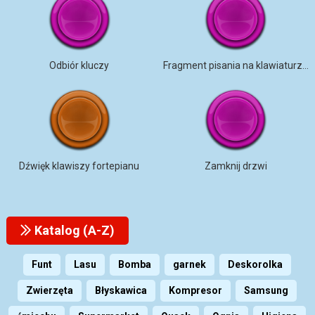
Odbiór kluczy
Fragment pisania na klawiaturze komputera mono [pętla]
Dźwięk klawiszy fortepianu
Zamknij drzwi
Katalog (A-Z)
Funt
Lasu
Bomba
garnek
Deskorolka
Zwierzęta
Błyskawica
Kompresor
Samsung