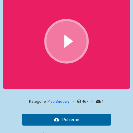
Kategorie:
Plac Budowy
-
467
-
1
Pobierać