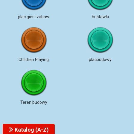
plac gier i zabaw
huśtawki
Children Playing
placbudowy
Teren budowy
Katalog (A-Z)