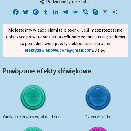
Podziel się tym ze sobą:
Facebook
Twitter
Pinterest
Tumblr
LinkedIn
Telegram
VK
Viber
Skype
X
Share
Nie jesteśmy właścicielami tej piosenki. Jeśli masz roszczenie
dotyczące praw autorskich, prześlij nam żądanie usunięcia treści
za pośrednictwem poczty elektronicznej na adres
efektydzwiekowe.com@gmail.com
. Dzięki!
Powiązane efekty dźwiękowe
Wielka przerwa o wpół do dziesiątej.
Dzieci w parku