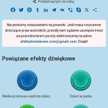
Podziel się tym ze sobą:
Facebook
Twitter
Pinterest
Tumblr
LinkedIn
Telegram
VK
Viber
Skype
X
Share
Nie jesteśmy właścicielami tej piosenki. Jeśli masz roszczenie
dotyczące praw autorskich, prześlij nam żądanie usunięcia treści
za pośrednictwem poczty elektronicznej na adres
efektydzwiekowe.com@gmail.com
. Dzięki!
Powiązane efekty dźwiękowe
Wielka przerwa o wpół do dziesiątej.
Dzieci w parku