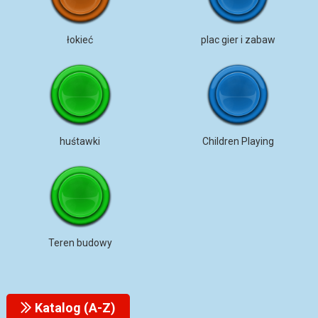
łokieć
plac gier i zabaw
huśtawki
Children Playing
Teren budowy
Katalog (A-Z)