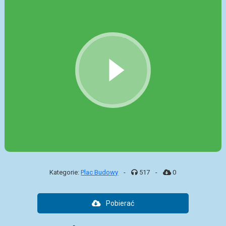
Kategorie:
Plac Budowy
-
517
-
0
Pobierać