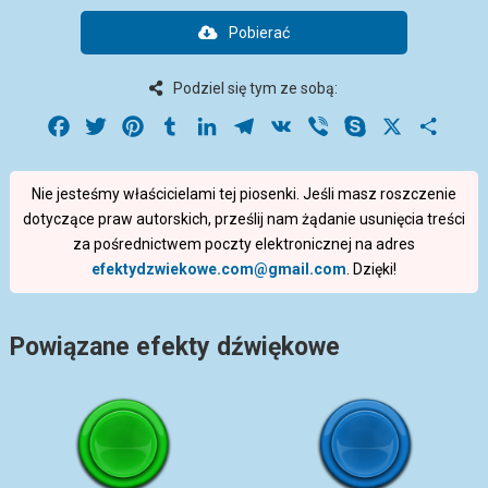
Pobierać
Podziel się tym ze sobą:
Facebook
Twitter
Pinterest
Tumblr
LinkedIn
Telegram
VK
Viber
Skype
X
Share
Nie jesteśmy właścicielami tej piosenki. Jeśli masz roszczenie
dotyczące praw autorskich, prześlij nam żądanie usunięcia treści
za pośrednictwem poczty elektronicznej na adres
efektydzwiekowe.com@gmail.com
. Dzięki!
Powiązane efekty dźwiękowe