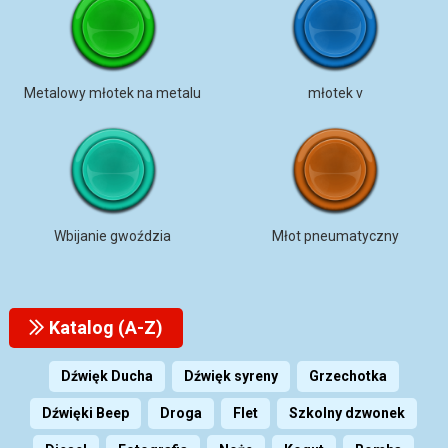
Metalowy młotek na metalu
młotek v
Wbijanie gwoździa
Młot pneumatyczny
Katalog (A-Z)
Dźwięk Ducha
Dźwięk syreny
Grzechotka
Dźwięki Beep
Droga
Flet
Szkolny dzwonek