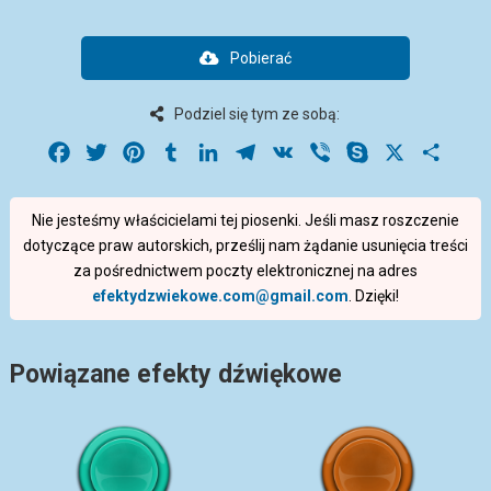
Pobierać
Podziel się tym ze sobą:
Facebook
Twitter
Pinterest
Tumblr
LinkedIn
Telegram
VK
Viber
Skype
X
Share
Nie jesteśmy właścicielami tej piosenki. Jeśli masz roszczenie
dotyczące praw autorskich, prześlij nam żądanie usunięcia treści
za pośrednictwem poczty elektronicznej na adres
efektydzwiekowe.com@gmail.com
. Dzięki!
Powiązane efekty dźwiękowe