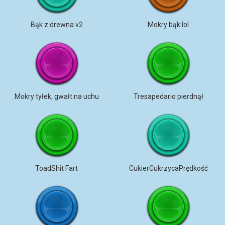
Bąk z drewna v2
Mokry bąk lol
Mokry tyłek, gwałt na uchu
Tresapedario pierdnął
ToadShit Fart
CukierCukrzycaPrędkość