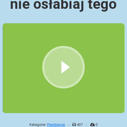
nie osłabiaj tego
Kategorie:
Pierdnięcie
-
437
-
0