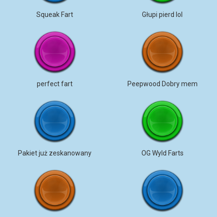
Squeak Fart
Głupi pierd lol
perfect fart
Peepwood Dobry mem
Pakiet już zeskanowany
OG Wyld Farts