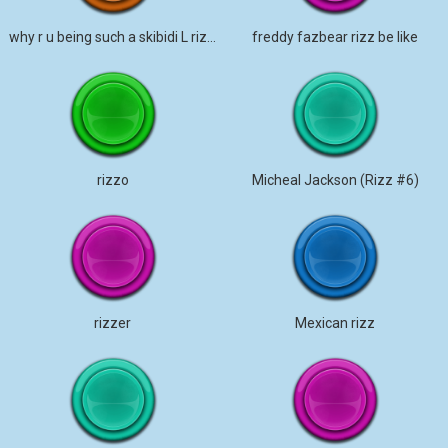
why r u being such a skibidi L rizz gyatt
freddy fazbear rizz be like
rizzo
Micheal Jackson (Rizz #6)
rizzer
Mexican rizz