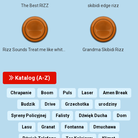
The Best RIZZ
skibidi edge rizz
Rizz Sounds Treat me like white T
Grandma Skibidi Rizz
Katalog (A-Z)
Chrapanie
Boom
Puls
Laser
Amen Break
Budzik
Drive
Grzechotka
urodziny
Syreny Policyjnej
Falisty
Dźwięk Ducha
Dom
Lasu
Granat
Fontanna
Dmuchawa