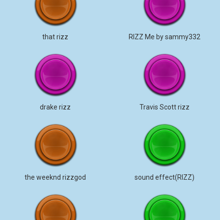
that rizz
RIZZ Me by sammy332
drake rizz
Travis Scott rizz
the weeknd rizzgod
sound effect(RIZZ)