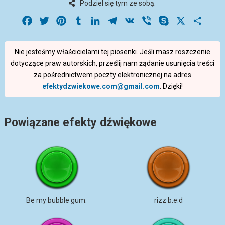
Podziel się tym ze sobą:
Facebook
Twitter
Pinterest
Tumblr
LinkedIn
Telegram
VK
Viber
Skype
X
Share
Nie jesteśmy właścicielami tej piosenki. Jeśli masz roszczenie
dotyczące praw autorskich, prześlij nam żądanie usunięcia treści
za pośrednictwem poczty elektronicznej na adres
efektydzwiekowe.com@gmail.com
. Dzięki!
Powiązane efekty dźwiękowe
Be my bubble gum.
rizz b.e.d