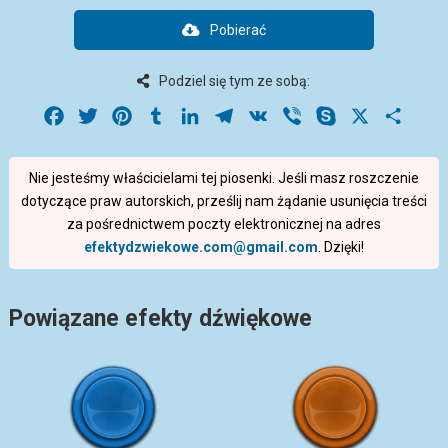
Pobierać
Podziel się tym ze sobą:
Facebook
Twitter
Pinterest
Tumblr
LinkedIn
Telegram
VK
Viber
Skype
X
Share
Nie jesteśmy właścicielami tej piosenki. Jeśli masz roszczenie
dotyczące praw autorskich, prześlij nam żądanie usunięcia treści
za pośrednictwem poczty elektronicznej na adres
efektydzwiekowe.com@gmail.com
. Dzięki!
Powiązane efekty dźwiękowe