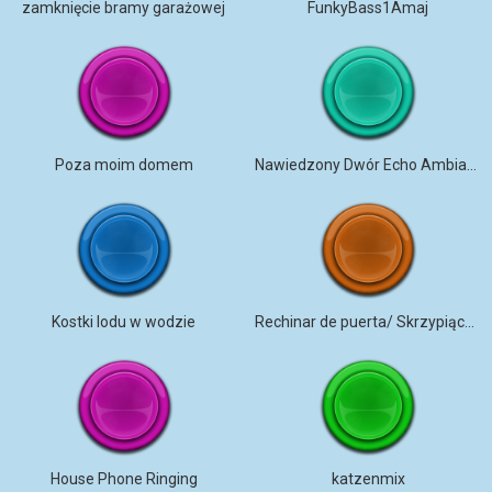
zamknięcie bramy garażowej
FunkyBass1Amaj
Poza moim domem
Nawiedzony Dwór Echo Ambiance
Kostki lodu w wodzie
Rechinar de puerta/ Skrzypiące drzwi 4
House Phone Ringing
katzenmix