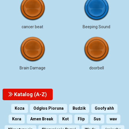
cancer beat
Beeping Sound
Brain Damage
doorbell
Katalog (A-Z)
Koza
Odgłos Pioruna
Budzik
Goofy ahh
Kora
Amen Break
Kot
Flip
Sus
wav