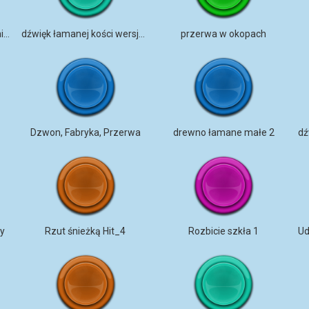
The big break at half past nine
dźwięk łamanej kości wersja 2
przerwa w okopach
Dzwon, Fabryka, Przerwa
drewno łamane małe 2
y
Rzut śnieżką Hit_4
Rozbicie szkła 1