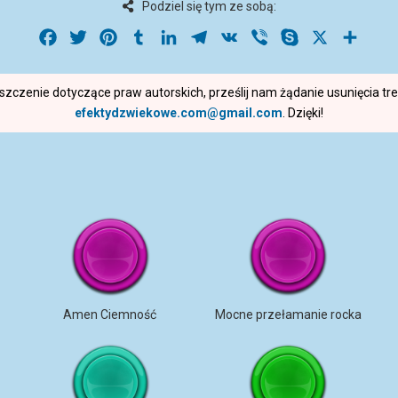
Podziel się tym ze sobą:
Facebook
Twitter
Pinterest
Tumblr
LinkedIn
Telegram
VK
Viber
Skype
X
Share
roszczenie dotyczące praw autorskich, prześlij nam żądanie usunięcia t
efektydzwiekowe.com@gmail.com
. Dzięki!
Amen Ciemność
Mocne przełamanie rocka