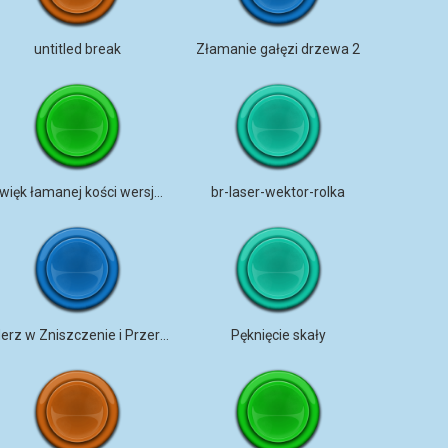
untitled break
Złamanie gałęzi drzewa 2
dźwięk łamanej kości wersja 3
br-laser-wektor-rolka
Uderz w Zniszczenie i Przerwij
Pęknięcie skały