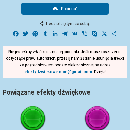
Pobierać
Podziel się tym ze sobą:
Facebook
Twitter
Pinterest
Tumblr
LinkedIn
Telegram
VK
Viber
Skype
X
Share
Nie jesteśmy właścicielami tej piosenki. Jeśli masz roszczenie
dotyczące praw autorskich, prześlij nam żądanie usunięcia treści
za pośrednictwem poczty elektronicznej na adres
efektydzwiekowe.com@gmail.com
. Dzięki!
Powiązane efekty dźwiękowe