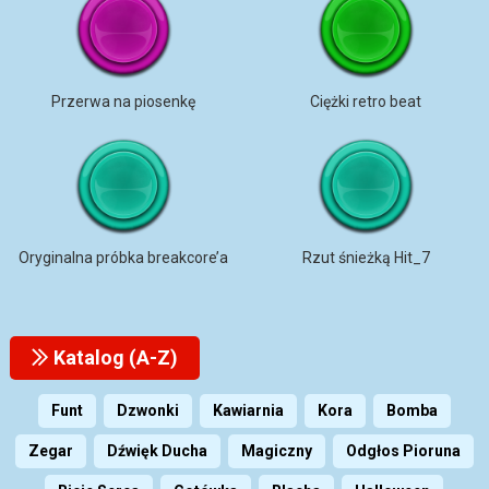
Przerwa na piosenkę
Ciężki retro beat
Oryginalna próbka breakcore’a
Rzut śnieżką Hit_7
Katalog (A-Z)
Funt
Dzwonki
Kawiarnia
Kora
Bomba
Zegar
Dźwięk Ducha
Magiczny
Odgłos Pioruna