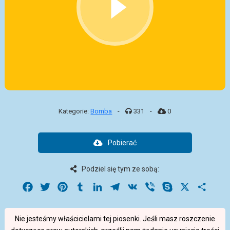
Kategorie:
Bomba
-
331
-
0
Pobierać
Podziel się tym ze sobą:
Facebook
Twitter
Pinterest
Tumblr
LinkedIn
Telegram
VK
Viber
Skype
X
Share
Nie jesteśmy właścicielami tej piosenki. Jeśli masz roszczenie