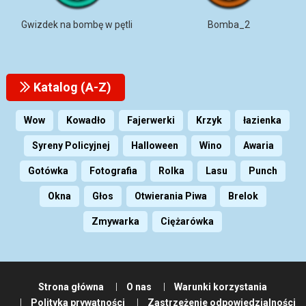
Gwizdek na bombę w pętli
Bomba_2
Katalog (A-Z)
Wow
Kowadło
Fajerwerki
Krzyk
łazienka
Syreny Policyjnej
Halloween
Wino
Awaria
Gotówka
Fotografia
Rolka
Lasu
Punch
Okna
Głos
Otwierania Piwa
Brelok
Zmywarka
Ciężarówka
Strona główna
O nas
Warunki korzystania
Polityka prywatności
Zastrzeżenie odpowiedzialności