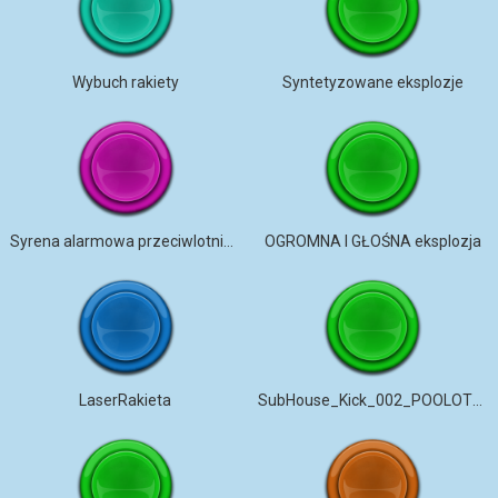
Wybuch rakiety
Syntetyzowane eksplozje
Syrena alarmowa przeciwlotnicza
OGROMNA I GŁOŚNA eksplozja
LaserRakieta
SubHouse_Kick_002_POOLOTRONIX